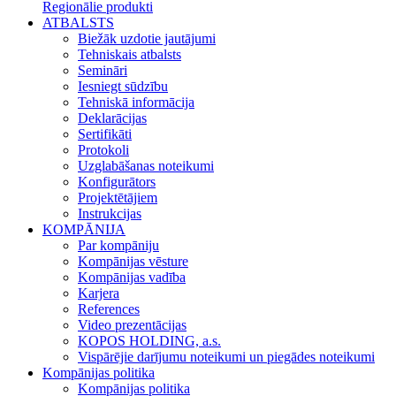
Regionālie produkti
ATBALSTS
Biežāk uzdotie jautājumi
Tehniskais atbalsts
Semināri
Iesniegt sūdzību
Tehniskā informācija
Deklarācijas
Sertifikāti
Protokoli
Uzglabāšanas noteikumi
Konfigurātors
Projektētājiem
Instrukcijas
KOMPĀNIJA
Par kompāniju
Kompānijas vēsture
Kompānijas vadība
Karjera
References
Video prezentācijas
KOPOS HOLDING, a.s.
Vispārējie darījumu noteikumi un piegādes noteikumi
Kompānijas politika
Kompānijas politika