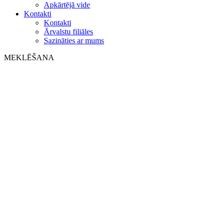
Apkārtējā vide
Kontakti
Kontakti
Ārvalstu filiāles
Sazināties ar mums
MEKLĒŠANA
on web
in products
GLOBAL
Eiropa
English version
|
en
Česká republika
|
cs
Austria
|
de
Estonia
|
et
Croatia
|
hr