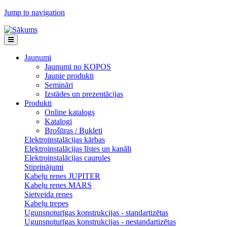
Jump to navigation
Jaunumi
Jaunumi no KOPOS
Jaunie produkti
Semināri
Izstādes un prezentācijas
Produkti
Online katalogs
Katalogi
Brošūras / Bukleti
Elektroinstalācijas kārbas
Elektroinstalācijas līstes un kanāli
Elektroinstalācijas caurules
Stiprinājumi
Kabeļu renes JUPITER
Kabeļu renes MARS
Sietveida renes
Kabeļu trepes
Ugunsnoturīgas konstrukcijas - standartizētas
Ugunsnoturīgas konstrukcijas - nestandartizētas