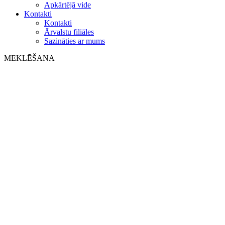
Apkārtējā vide
Kontakti
Kontakti
Ārvalstu filiāles
Sazināties ar mums
MEKLĒŠANA
on web
in products
GLOBAL
Eiropa
English version
|
en
Česká republika
|
cs
Austria
|
de
Estonia
|
et
Croatia
|
hr