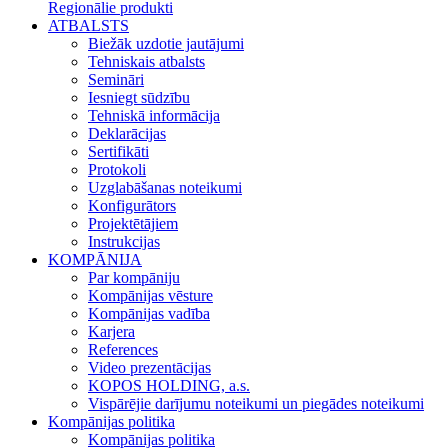
Regionālie produkti
ATBALSTS
Biežāk uzdotie jautājumi
Tehniskais atbalsts
Semināri
Iesniegt sūdzību
Tehniskā informācija
Deklarācijas
Sertifikāti
Protokoli
Uzglabāšanas noteikumi
Konfigurātors
Projektētājiem
Instrukcijas
KOMPĀNIJA
Par kompāniju
Kompānijas vēsture
Kompānijas vadība
Karjera
References
Video prezentācijas
KOPOS HOLDING, a.s.
Vispārējie darījumu noteikumi un piegādes noteikumi
Kompānijas politika
Kompānijas politika