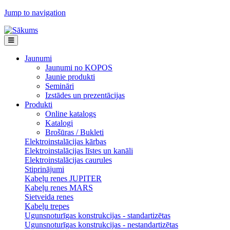
Jump to navigation
Jaunumi
Jaunumi no KOPOS
Jaunie produkti
Semināri
Izstādes un prezentācijas
Produkti
Online katalogs
Katalogi
Brošūras / Bukleti
Elektroinstalācijas kārbas
Elektroinstalācijas līstes un kanāli
Elektroinstalācijas caurules
Stiprinājumi
Kabeļu renes JUPITER
Kabeļu renes MARS
Sietveida renes
Kabeļu trepes
Ugunsnoturīgas konstrukcijas - standartizētas
Ugunsnoturīgas konstrukcijas - nestandartizētas