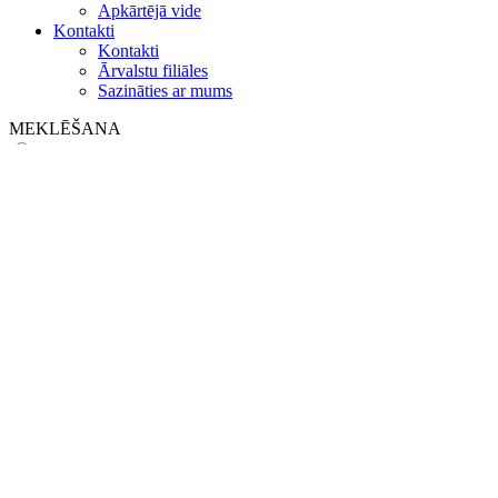
Apkārtējā vide
Kontakti
Kontakti
Ārvalstu filiāles
Sazināties ar mums
MEKLĒŠANA
on web
in products
GLOBAL
Eiropa
English version
|
en
Česká republika
|
cs
Austria
|
de
Estonia
|
et
Croatia
|
hr