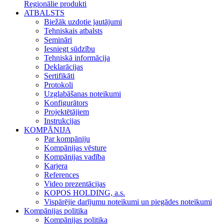
Regionālie produkti
ATBALSTS
Biežāk uzdotie jautājumi
Tehniskais atbalsts
Semināri
Iesniegt sūdzību
Tehniskā informācija
Deklarācijas
Sertifikāti
Protokoli
Uzglabāšanas noteikumi
Konfigurātors
Projektētājiem
Instrukcijas
KOMPĀNIJA
Par kompāniju
Kompānijas vēsture
Kompānijas vadība
Karjera
References
Video prezentācijas
KOPOS HOLDING, a.s.
Vispārējie darījumu noteikumi un piegādes noteikumi
Kompānijas politika
Kompānijas politika