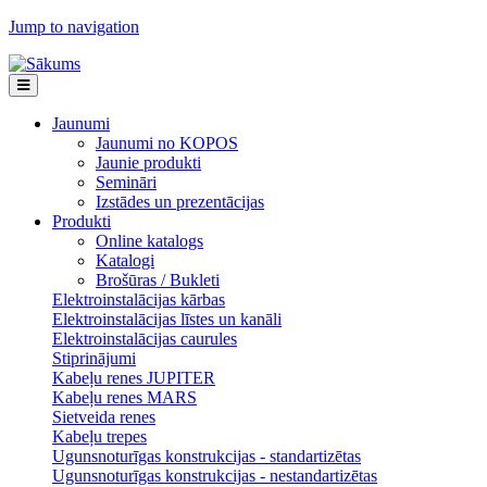
Jump to navigation
Jaunumi
Jaunumi no KOPOS
Jaunie produkti
Semināri
Izstādes un prezentācijas
Produkti
Online katalogs
Katalogi
Brošūras / Bukleti
Elektroinstalācijas kārbas
Elektroinstalācijas līstes un kanāli
Elektroinstalācijas caurules
Stiprinājumi
Kabeļu renes JUPITER
Kabeļu renes MARS
Sietveida renes
Kabeļu trepes
Ugunsnoturīgas konstrukcijas - standartizētas
Ugunsnoturīgas konstrukcijas - nestandartizētas