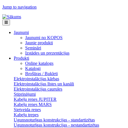
Jump to navigation
Jaunumi
Jaunumi no KOPOS
Jaunie produkti
Semināri
Izstādes un prezentācijas
Produkti
Online katalogs
Katalogi
Brošūras / Bukleti
Elektroinstalācijas kārbas
Elektroinstalācijas līstes un kanāli
Elektroinstalācijas caurules
Stiprinājumi
Kabeļu renes JUPITER
Kabeļu renes MARS
Sietveida renes
Kabeļu trepes
Ugunsnoturīgas konstrukcijas - standartizētas
Ugunsnoturīgas konstrukcijas - nestandartizētas