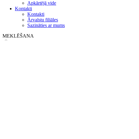
Apkārtējā vide
Kontakti
Kontakti
Ārvalstu filiāles
Sazināties ar mums
MEKLĒŠANA
on web
in products
GLOBAL
Eiropa
English version
|
en
Česká republika
|
cs
Austria
|
de
Estonia
|
et
Croatia
|
hr