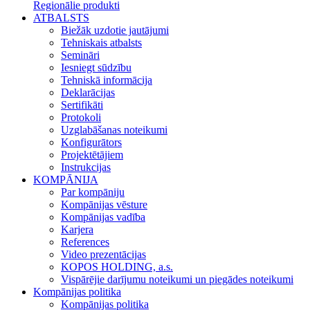
Regionālie produkti
ATBALSTS
Biežāk uzdotie jautājumi
Tehniskais atbalsts
Semināri
Iesniegt sūdzību
Tehniskā informācija
Deklarācijas
Sertifikāti
Protokoli
Uzglabāšanas noteikumi
Konfigurātors
Projektētājiem
Instrukcijas
KOMPĀNIJA
Par kompāniju
Kompānijas vēsture
Kompānijas vadība
Karjera
References
Video prezentācijas
KOPOS HOLDING, a.s.
Vispārējie darījumu noteikumi un piegādes noteikumi
Kompānijas politika
Kompānijas politika