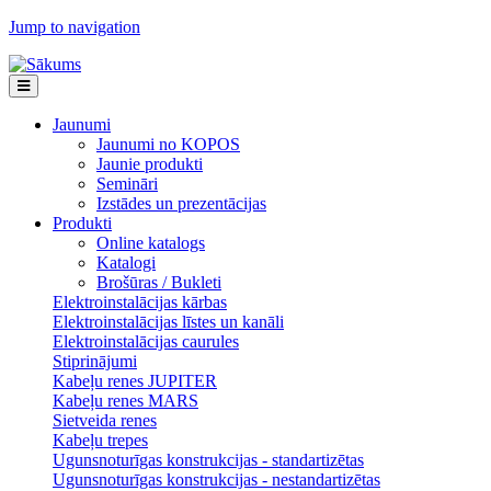
Jump to navigation
Jaunumi
Jaunumi no KOPOS
Jaunie produkti
Semināri
Izstādes un prezentācijas
Produkti
Online katalogs
Katalogi
Brošūras / Bukleti
Elektroinstalācijas kārbas
Elektroinstalācijas līstes un kanāli
Elektroinstalācijas caurules
Stiprinājumi
Kabeļu renes JUPITER
Kabeļu renes MARS
Sietveida renes
Kabeļu trepes
Ugunsnoturīgas konstrukcijas - standartizētas
Ugunsnoturīgas konstrukcijas - nestandartizētas