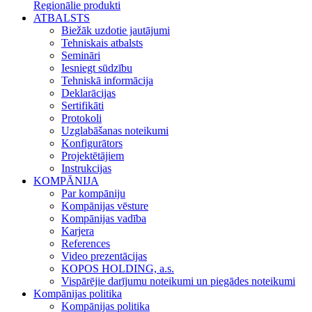
Regionālie produkti
ATBALSTS
Biežāk uzdotie jautājumi
Tehniskais atbalsts
Semināri
Iesniegt sūdzību
Tehniskā informācija
Deklarācijas
Sertifikāti
Protokoli
Uzglabāšanas noteikumi
Konfigurātors
Projektētājiem
Instrukcijas
KOMPĀNIJA
Par kompāniju
Kompānijas vēsture
Kompānijas vadība
Karjera
References
Video prezentācijas
KOPOS HOLDING, a.s.
Vispārējie darījumu noteikumi un piegādes noteikumi
Kompānijas politika
Kompānijas politika