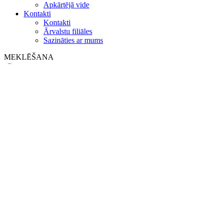
Apkārtējā vide
Kontakti
Kontakti
Ārvalstu filiāles
Sazināties ar mums
MEKLĒŠANA
on web
in products
GLOBAL
Eiropa
English version
|
en
Česká republika
|
cs
Austria
|
de
Estonia
|
et
Croatia
|
hr