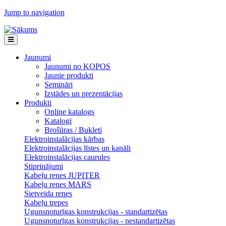
Jump to navigation
Jaunumi
Jaunumi no KOPOS
Jaunie produkti
Semināri
Izstādes un prezentācijas
Produkti
Online katalogs
Katalogi
Brošūras / Bukleti
Elektroinstalācijas kārbas
Elektroinstalācijas līstes un kanāli
Elektroinstalācijas caurules
Stiprinājumi
Kabeļu renes JUPITER
Kabeļu renes MARS
Sietveida renes
Kabeļu trepes
Ugunsnoturīgas konstrukcijas - standartizētas
Ugunsnoturīgas konstrukcijas - nestandartizētas