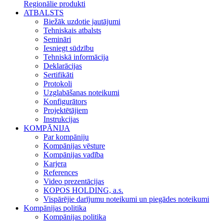
Regionālie produkti
ATBALSTS
Biežāk uzdotie jautājumi
Tehniskais atbalsts
Semināri
Iesniegt sūdzību
Tehniskā informācija
Deklarācijas
Sertifikāti
Protokoli
Uzglabāšanas noteikumi
Konfigurātors
Projektētājiem
Instrukcijas
KOMPĀNIJA
Par kompāniju
Kompānijas vēsture
Kompānijas vadība
Karjera
References
Video prezentācijas
KOPOS HOLDING, a.s.
Vispārējie darījumu noteikumi un piegādes noteikumi
Kompānijas politika
Kompānijas politika