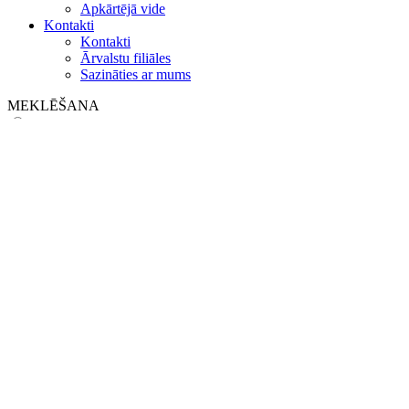
Apkārtējā vide
Kontakti
Kontakti
Ārvalstu filiāles
Sazināties ar mums
MEKLĒŠANA
on web
in products
GLOBAL
Eiropa
English version
|
en
Česká republika
|
cs
Austria
|
de
Estonia
|
et
Croatia
|
hr