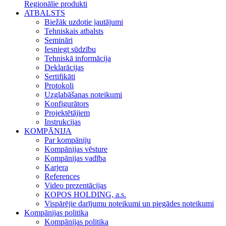
Regionālie produkti
ATBALSTS
Biežāk uzdotie jautājumi
Tehniskais atbalsts
Semināri
Iesniegt sūdzību
Tehniskā informācija
Deklarācijas
Sertifikāti
Protokoli
Uzglabāšanas noteikumi
Konfigurātors
Projektētājiem
Instrukcijas
KOMPĀNIJA
Par kompāniju
Kompānijas vēsture
Kompānijas vadība
Karjera
References
Video prezentācijas
KOPOS HOLDING, a.s.
Vispārējie darījumu noteikumi un piegādes noteikumi
Kompānijas politika
Kompānijas politika