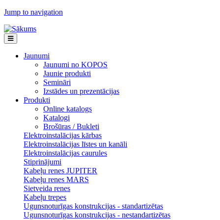
Jump to navigation
Jaunumi
Jaunumi no KOPOS
Jaunie produkti
Semināri
Izstādes un prezentācijas
Produkti
Online katalogs
Katalogi
Brošūras / Bukleti
Elektroinstalācijas kārbas
Elektroinstalācijas līstes un kanāli
Elektroinstalācijas caurules
Stiprinājumi
Kabeļu renes JUPITER
Kabeļu renes MARS
Sietveida renes
Kabeļu trepes
Ugunsnoturīgas konstrukcijas - standartizētas
Ugunsnoturīgas konstrukcijas - nestandartizētas