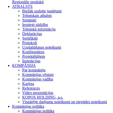
Regionālie produkti
ATBALSTS
Biežāk uzdotie jautājumi
Tehniskais atbalsts
Semināri
Iesniegt sūdzību
Tehniskā informācija
Deklarācijas
Sertifikāti
Protokoli
Uzglabāšanas noteikumi
Konfigurātors
Projektētājiem
Instrukcijas
KOMPĀNIJA
Par kompāniju
Kompānijas vēsture
Kompānijas vadība
Karjera
References
Video prezentācijas
KOPOS HOLDING, a.s.
Vispārējie darījumu noteikumi un piegādes noteikumi
Kompānijas politika
Kompānijas politika