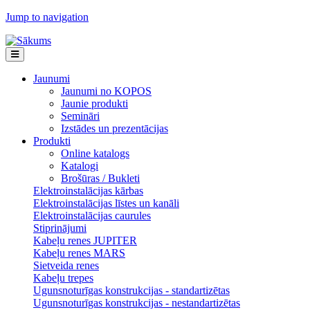
Jump to navigation
Jaunumi
Jaunumi no KOPOS
Jaunie produkti
Semināri
Izstādes un prezentācijas
Produkti
Online katalogs
Katalogi
Brošūras / Bukleti
Elektroinstalācijas kārbas
Elektroinstalācijas līstes un kanāli
Elektroinstalācijas caurules
Stiprinājumi
Kabeļu renes JUPITER
Kabeļu renes MARS
Sietveida renes
Kabeļu trepes
Ugunsnoturīgas konstrukcijas - standartizētas
Ugunsnoturīgas konstrukcijas - nestandartizētas