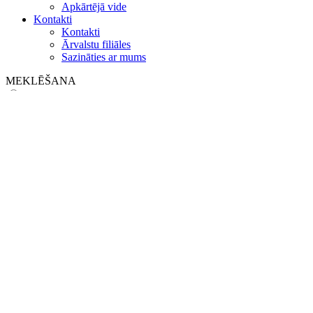
Apkārtējā vide
Kontakti
Kontakti
Ārvalstu filiāles
Sazināties ar mums
MEKLĒŠANA
on web
in products
GLOBAL
Eiropa
English version
|
en
Česká republika
|
cs
Austria
|
de
Estonia
|
et
Croatia
|
hr