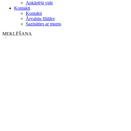
Apkārtējā vide
Kontakti
Kontakti
Ārvalstu filiāles
Sazināties ar mums
MEKLĒŠANA
on web
in products
GLOBAL
Eiropa
English version
|
en
Česká republika
|
cs
Austria
|
de
Estonia
|
et
Croatia
|
hr