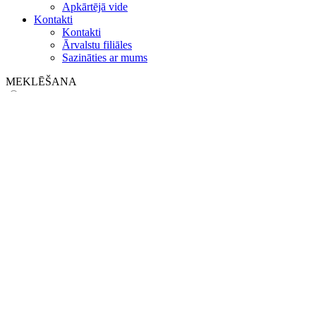
Apkārtējā vide
Kontakti
Kontakti
Ārvalstu filiāles
Sazināties ar mums
MEKLĒŠANA
on web
in products
GLOBAL
Eiropa
English version
|
en
Česká republika
|
cs
Austria
|
de
Estonia
|
et
Croatia
|
hr