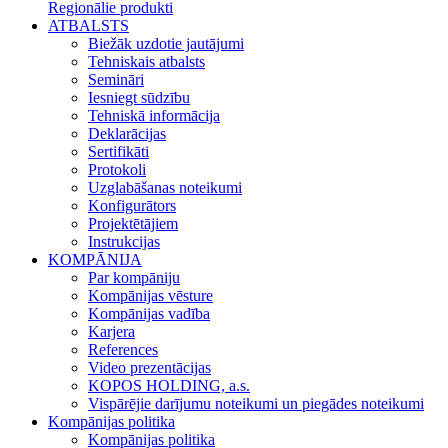
Regionālie produkti
ATBALSTS
Biežāk uzdotie jautājumi
Tehniskais atbalsts
Semināri
Iesniegt sūdzību
Tehniskā informācija
Deklarācijas
Sertifikāti
Protokoli
Uzglabāšanas noteikumi
Konfigurātors
Projektētājiem
Instrukcijas
KOMPĀNIJA
Par kompāniju
Kompānijas vēsture
Kompānijas vadība
Karjera
References
Video prezentācijas
KOPOS HOLDING, a.s.
Vispārējie darījumu noteikumi un piegādes noteikumi
Kompānijas politika
Kompānijas politika