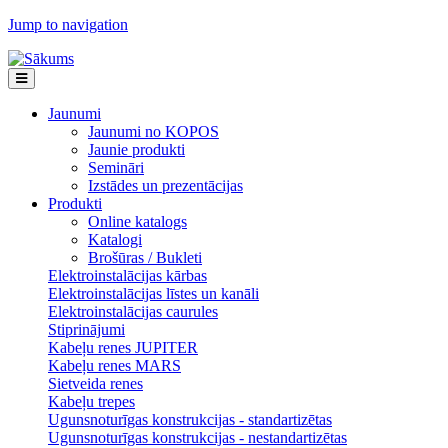
Jump to navigation
Jaunumi
Jaunumi no KOPOS
Jaunie produkti
Semināri
Izstādes un prezentācijas
Produkti
Online katalogs
Katalogi
Brošūras / Bukleti
Elektroinstalācijas kārbas
Elektroinstalācijas līstes un kanāli
Elektroinstalācijas caurules
Stiprinājumi
Kabeļu renes JUPITER
Kabeļu renes MARS
Sietveida renes
Kabeļu trepes
Ugunsnoturīgas konstrukcijas - standartizētas
Ugunsnoturīgas konstrukcijas - nestandartizētas