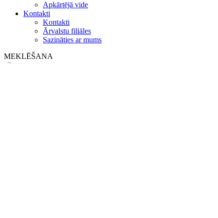
Apkārtējā vide
Kontakti
Kontakti
Ārvalstu filiāles
Sazināties ar mums
MEKLĒŠANA
on web
in products
GLOBAL
Eiropa
English version
|
en
Česká republika
|
cs
Austria
|
de
Estonia
|
et
Croatia
|
hr