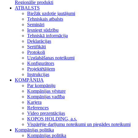
Regionālie produkti
ATBALSTS
Biežāk uzdotie jautājumi
Tehniskais atbalsts
Semināri
Iesniegt sūdzību
Tehniskā informācija
Deklarācijas
Sertifikāti
Protokoli
Uzglabāšanas noteikumi
Konfigurātors
Projektētājiem
Instrukcijas
KOMPĀNIJA
Par kompāniju
Kompānijas vēsture
Kompānijas vadība
Karjera
References
Video prezentācijas
KOPOS HOLDING, a.s.
Vispārējie darījumu noteikumi un piegādes noteikumi
Kompānijas politika
Kompānijas politika