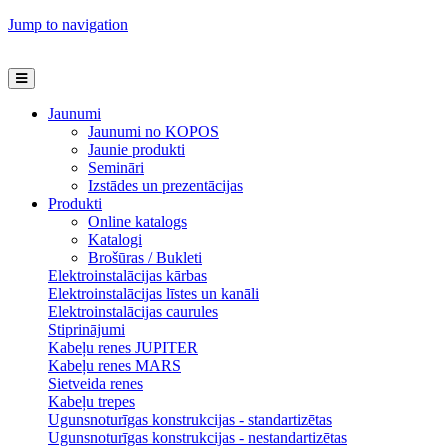
Jump to navigation
Jaunumi
Jaunumi no KOPOS
Jaunie produkti
Semināri
Izstādes un prezentācijas
Produkti
Online katalogs
Katalogi
Brošūras / Bukleti
Elektroinstalācijas kārbas
Elektroinstalācijas līstes un kanāli
Elektroinstalācijas caurules
Stiprinājumi
Kabeļu renes JUPITER
Kabeļu renes MARS
Sietveida renes
Kabeļu trepes
Ugunsnoturīgas konstrukcijas - standartizētas
Ugunsnoturīgas konstrukcijas - nestandartizētas